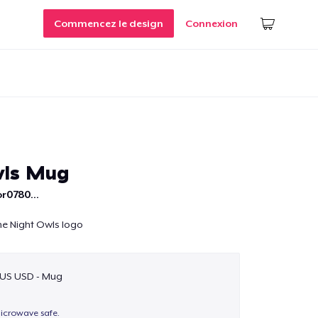
Commencez le design
Connexion
wls Mug
r0780...
he Night Owls logo
$US USD - Mug
icrowave safe.