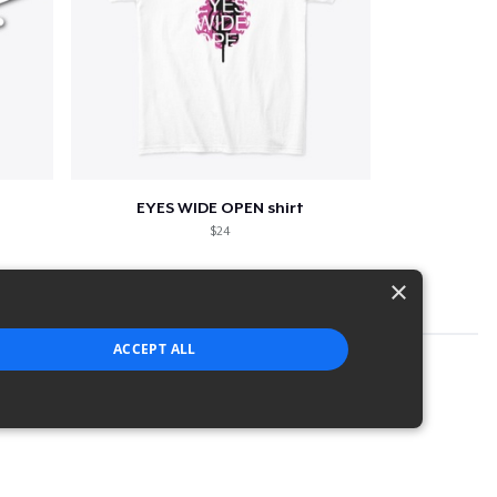
EYES WIDE OPEN shirt
$24
×
ACCEPT ALL