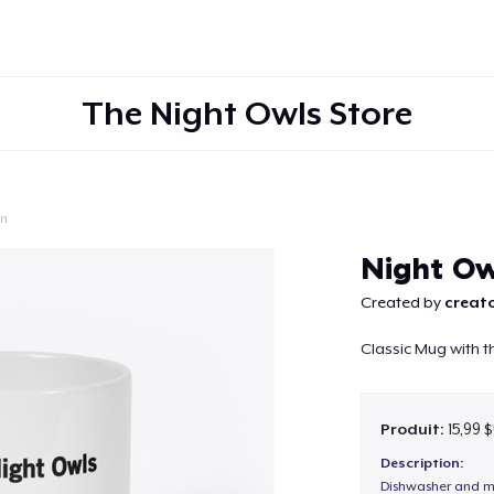
The Night Owls Store
on
Continuer
Night O
Created by
creato
Classic Mug with t
Produit:
15,99 
Description:
Dishwasher and m