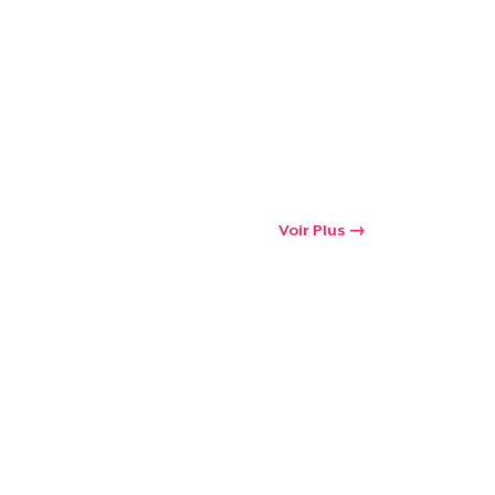
oir le Panier
Qté
 Achats
Voir Plus