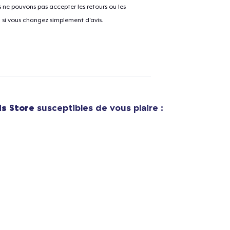
ne pouvons pas accepter les retours ou les
u si vous changez simplement d'avis.
e ajouté au
Panier
V
Procéder à la
Continuer Mes
s Store
susceptibles de vous plaire :
Vérification