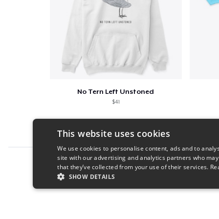
No Tern Left Unstoned
$41
This website uses cookies
We use cookies to personalise content, ads and to analys
site with our advertising and analytics partners who may
Report this product
that they’ve collected from your use of their services.
Re
SHOW DETAILS
STRICTLY NECESSARY
PERFORMANC