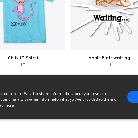
Chibi (T-Shirt)
Apple Pie is waiting...
$25
$6
e our traffic. We also share information about your use of our
 combine it with other information that you’ve provided to them or
ad more
E
TARGETING
FUNCTIONALITY
UNCLASSIFIED