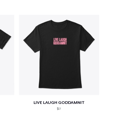
oir le Panier
Qté
 Achats
LIVE LAUGH GODDAMNIT
$17