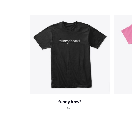
1
articl
funny how?
$25