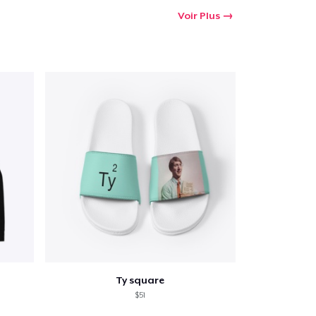
Voir Plus
Ty square
$51