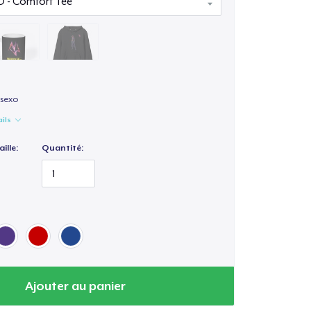
isexo
ails
ille:
Quantité:
Ajouter au panier