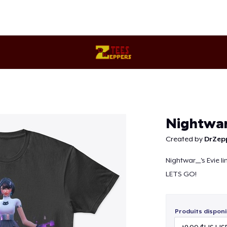
Continuer
Nightwar
Created by
DrZep
Nightwar__'s Evie l
LETS GO!
Produits disponi