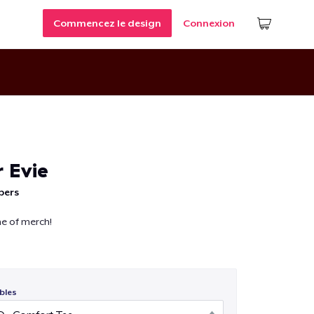
Commencez le design
Connexion
 Evie
pers
ine of merch!
bles