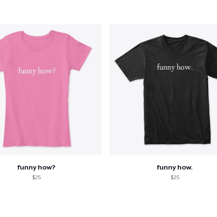
e ajouté au
Panier
V
Procéder à la
Continuer Mes
Vérification
Comfort Tee
18,99 $US
funny how?
funny how.
Mug
$25
$25
12,99 $US
Tru Transfer Printed Unisex Premium Hoodie