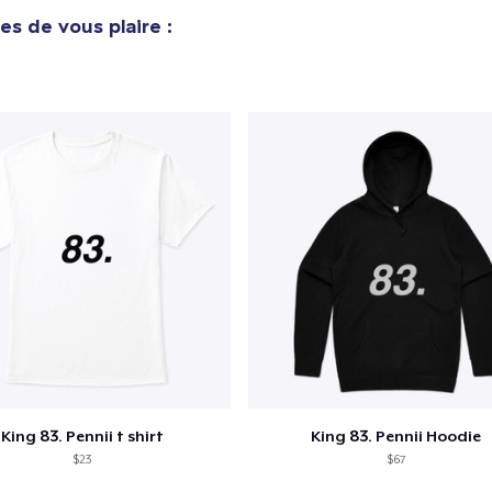
54,99 $US
es de vous plaire :
King 83. Pennii t shirt
King 83. Pennii Hoodie
$23
$67