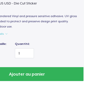
US USD - Die Cut Sticker
endered Vinyl and pressure sensitive adhesive. UV gloss
ded to protect and preserve design print quality.
door use.
ails
ille:
Quantité:
Ajouter au panier