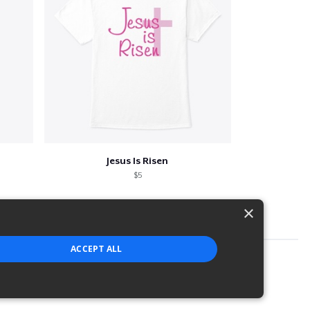
Jesus Is Risen
$5
×
ACCEPT ALL