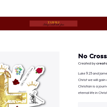
No Cross
Continuer
Created by
creato
Luke 9:23 and James
Christ we will gain 
Christian is a journ
eternal life in Christ