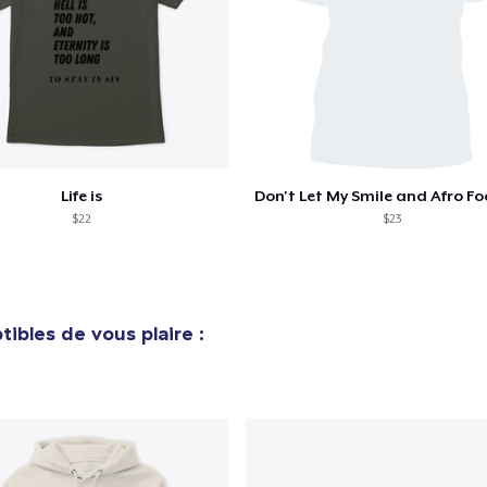
Life is
Don't Let My Smile and Afro Fo
$22
$23
ibles de vous plaire :