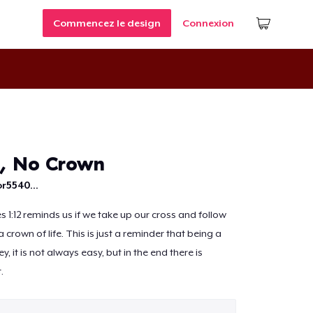
Commencez le design
Connexion
, No Crown
r5540...
 1:12 reminds us if we take up our cross and follow
a crown of life. This is just a reminder that being a
ey, it is not always easy, but in the end there is
.