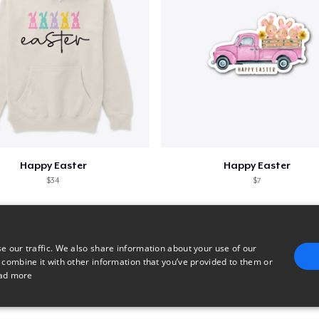
Happy Easter
Happy Easter
$34
$7
e our traffic. We also share information about your use of our
 combine it with other information that you’ve provided to them or
ad more
E
TARGETING
FUNCTIONALITY
UNCLASSIFIED