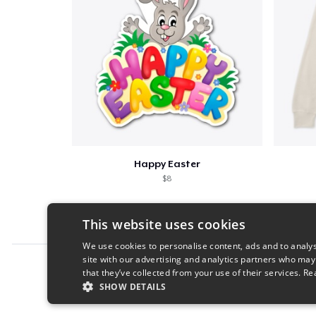
Happy Easter
$8
This website uses cookies
We use cookies to personalise content, ads and to analys
site with our advertising and analytics partners who may
Report this product
that they’ve collected from your use of their services.
Re
SHOW DETAILS
STRICTLY NECESSARY
PERFORMANC