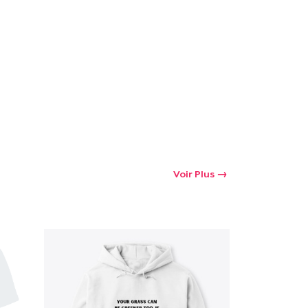
oir le Panier
Qté
 Achats
Voir Plus