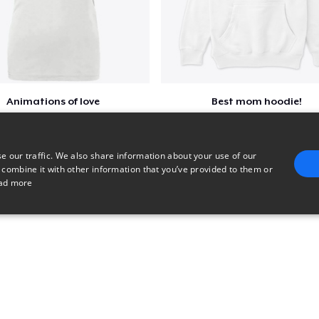
Animations of love
Best mom hoodie!
$22
$41
e our traffic. We also share information about your use of our
 combine it with other information that you’ve provided to them or
ad more
E
TARGETING
FUNCTIONALITY
UNCLASSIFIED
trictly necessary
Performance
Targeting
Functionality
Unclassified
uch as user login and account management. The website cannot be used properly without 