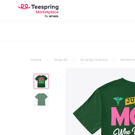
Home
Shop All
Shop by Holiday
Mother'