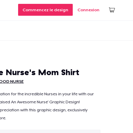
Commencez le design
Connexion
 Nurse's Mom Shirt
OOD NURSE
ion for the incredible Nurses in your life with our
aised An Awesome Nurse' Graphic Design!
eciation with this graphic design, exclusively
ore.