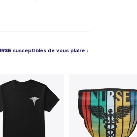
Classic Crew Neck T-Shirt
27,99 $US
Die Cut Sticker
8,00 $US
Unisex Classic Pullover Hoodie
URSE
susceptibles de vous plaire :
46,99 $US
Comfort Tee
27,99 $US
Mug
19,99 $US
Unisex Classic Crewneck Sweatshirt
39,99 $US