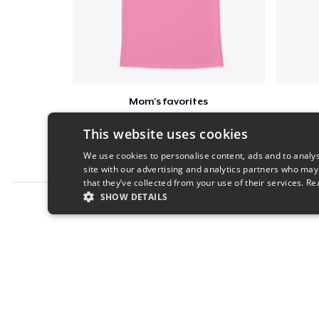
Mom's favorites
$23
This website uses cookies
We use cookies to personalise content, ads and to analys
site with our advertising and analytics partners who may
that they’ve collected from your use of their services.
Re
SHOW DETAILS
Report this product
STRICTLY NECESSARY
PERFORMANC
S
Strictly necessary cookies allow core website functionality s