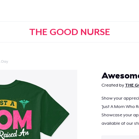
THE GOOD NURSE
s Day
Continuer
Awesome
Created by
THE G
Show your appreciat
'Just A Mom Who R
Showcase your appr
available at our st