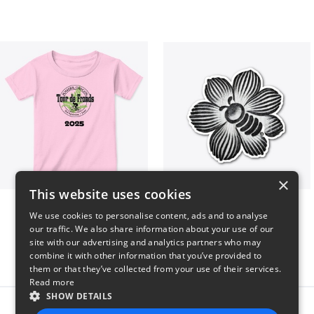
×
This website uses cookies
2025 Tour de Fronds
Bee kind to insects
We use cookies to personalise content, ads and to analyse
$22
$7
our traffic. We also share information about your use of our
site with our advertising and analytics partners who may
combine it with other information that you’ve provided to
them or that they’ve collected from your use of their services.
Read more
SHOW DETAILS
Report this product