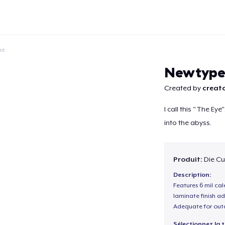
ue
Newtype 
Created by
creato
I call this "The Ey
Continuer
into the abyss.
Produit:
Die Cu
Description:
Features 6 mil cal
laminate finish ad
Adequate for out
Sélectionnez la ta