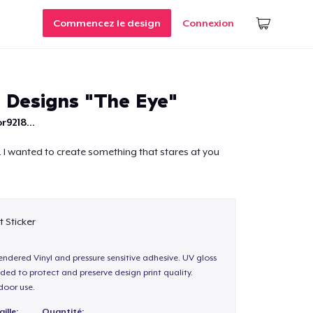
Commencez le design
Connexion
Designs "The Eye"
r9218...
e". I wanted to create something that stares at you
t Sticker
endered Vinyl and pressure sensitive adhesive. UV gloss
ded to protect and preserve design print quality.
door use.
ille:
Quantité: