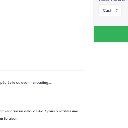
pédiée le ou avant le
loading...
.
e ajouté au
Panier
V
river dans un délai de 4 à 7 jours ouvrables une
r livraison.