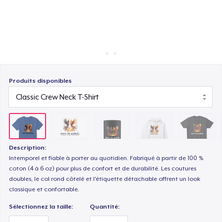
Comment ça marche
Vendez partout
Unisex Classic Pullover Hoodie
Vendre n'importe quoi
Comfort Tee
Produits disponibles
Mug
Description:
Unisex Classic Crewneck Sweatshirt
Intemporel et fiable à porter au quotidien. Fabriqué à partir de 100 %
coton (4 à 6 oz) pour plus de confort et de durabilité. Les coutures
doubles, le col rond côtelé et l'étiquette détachable offrent un look
Comfort Colors 1717 | Classic Heavyweight T-Shirt
classique et confortable.
Sélectionnez la taille:
Quantité: