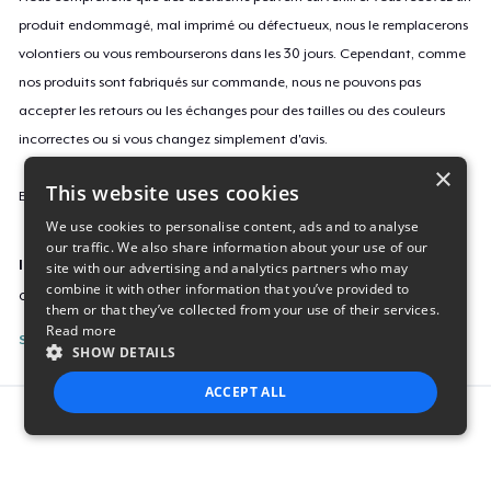
produit endommagé, mal imprimé ou défectueux, nous le remplacerons
volontiers ou vous rembourserons dans les 30 jours. Cependant, comme
nos produits sont fabriqués sur commande, nous ne pouvons pas
accepter les retours ou les échanges pour des tailles ou des couleurs
incorrectes ou si vous changez simplement d'avis.
×
This website uses cookies
En savoir plus sur notre politique de retours
ici
.
We use cookies to personalise content, ads and to analyse
our traffic. We also share information about your use of our
ID campagne
site with our advertising and analytics partners who may
combine it with other information that you’ve provided to
out-of-ashes
them or that they’ve collected from your use of their services.
Read more
Signaler cette page
SHOW DETAILS
ACCEPT ALL
Report this product
STRICTLY NECESSARY
PERFORMANCE