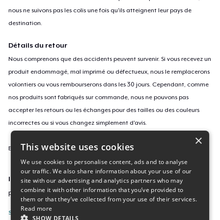
nous ne suivons pas les colis une fois qu'ils atteignent leur pays de
destination.
Détails du retour
Nous comprenons que des accidents peuvent survenir. Si vous recevez un
produit endommagé, mal imprimé ou défectueux, nous le remplacerons
volontiers ou vous rembourserons dans les 30 jours. Cependant, comme
nos produits sont fabriqués sur commande, nous ne pouvons pas
accepter les retours ou les échanges pour des tailles ou des couleurs
incorrectes ou si vous changez simplement d'avis.
×
This website uses cookies
En savoir plus sur notre politique de retours
ici
.
We use cookies to personalise content, ads and to analyse
our traffic. We also share information about your use of our
ID campagne
site with our advertising and analytics partners who may
combine it with other information that you’ve provided to
pandamoniumug
them or that they’ve collected from your use of their services.
Read more
Signaler cette page
SHOW DETAILS