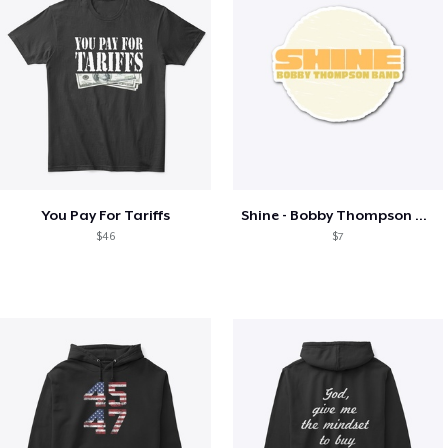
You Pay For Tariffs
Shine - Bobby Thompson Band Merch
$46
$7