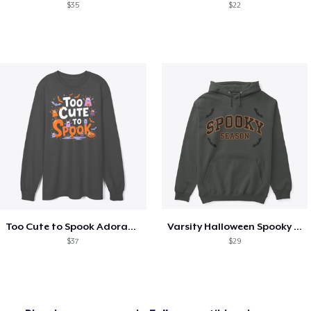
$35
$22
Too Cute to Spook Adorable Halloween Tee
Varsity Halloween Spooky Season Letter
$37
$29