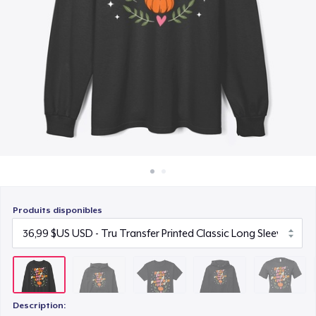
Comment ça marche
22,99 $US
Vendez partout
Unisex Premium Pullover Hoodie
Vendre n'importe quoi
40,99 $US
Bella Canvas 3001 | Classic Unisex Jersey T-Shirt
21,99 $US
Comfort Tee
23,99 $US
Produits disponibles
Unisex Classic Crewneck Sweatshirt
32,99 $US
Women's Classic Tee
23,99 $US
Description: