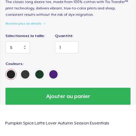
Heavy Tee
The classic long sleeve tee, made from 100% cotton with Tru Transfer™
print technology, delivers vibrant, true-to-color prints and sharp,
44,99 $US
consistent results without the risk of dye migration.
Montrer plus de détails
Tru transfer Printed Premium Tee
29,99 $US
Sélectionnez la taille:
Quantité:
Tru Transfer Printed Classic Tee
27,99 $US
Couleurs:
Comfort Colors 1717 | Classic Heavyweight T-Shirt
24,99 $US
Classic Long Sleeve Tee
Ajouter au panier
30,99 $US
Next Level 3600 | Premium Ring-Spun Cotton T-Shirt
Pumpkin Spice Latte Lover Autumn Season Essentials
24,99 $US