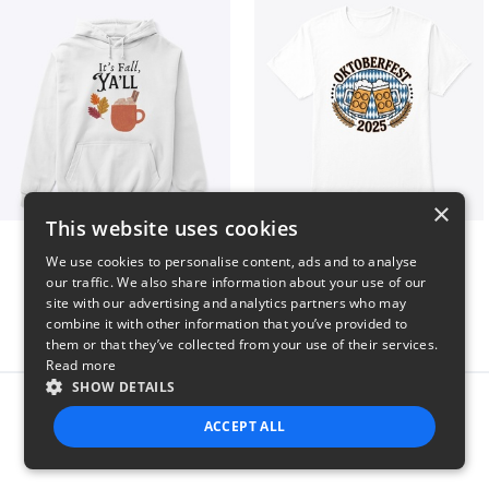
×
This website uses cookies
It’s Fall, Ya’ll
Oktoberfest 2025
We use cookies to personalise content, ads and to analyse
$41
$41
our traffic. We also share information about your use of our
site with our advertising and analytics partners who may
combine it with other information that you’ve provided to
them or that they’ve collected from your use of their services.
Read more
SHOW DETAILS
Report this product
ACCEPT ALL
STRICTLY NECESSARY
PERFORMANCE