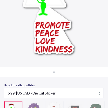
Comment ça marche
24,99 $US
Vendez partout
Mug
Vendre n'importe quoi
14,99 $US
Classic Long Sleeve Tee
29,99 $US
Produits disponibles