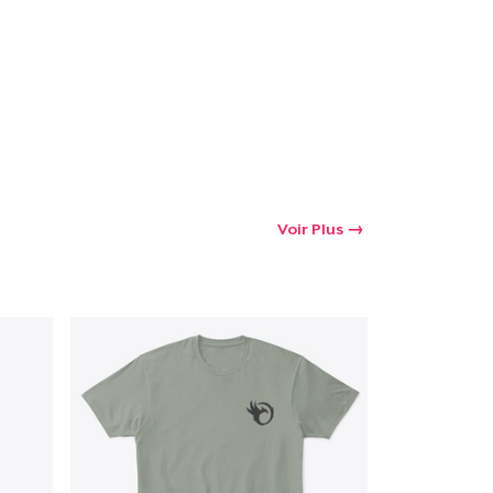
Voir Plus
oir le Panier
Qté
 Achats