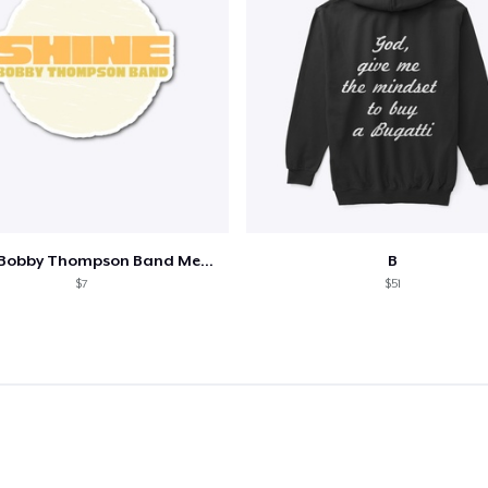
Shine - Bobby Thompson Band Merch
B
$7
$51