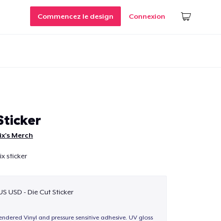
Commencez le design
Connexion
Sticker
x's Merch
x sticker
US USD - Die Cut Sticker
endered Vinyl and pressure sensitive adhesive. UV gloss