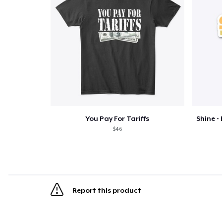
You Pay For Tariffs
$46
Report this product