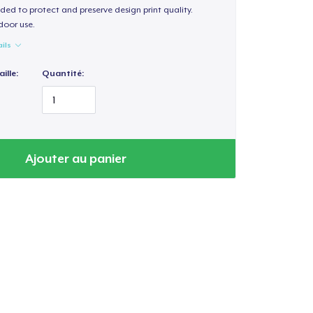
ded to protect and preserve design print quality.
door use.
ails
ille:
Quantité:
Ajouter au panier