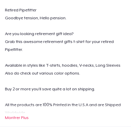
Retired Pipefitter
Goodbye tension, Hello pension.
Are you looking retirement gift idea?
Grab this awesome retirement gifts t-shirt for your retired
Pipefitter.
Available in styles like T-shirts, hoodies, V-necks, Long Sleeves
Also do check out various color options.
Buy 2 or more you’ll save quite a lot on shipping.
All the products are 100% Printed in the U.S.A and are Shipped
Worldwide.
Montrer Plus
Possesses high-quality digital print which is durable and
machine washable.