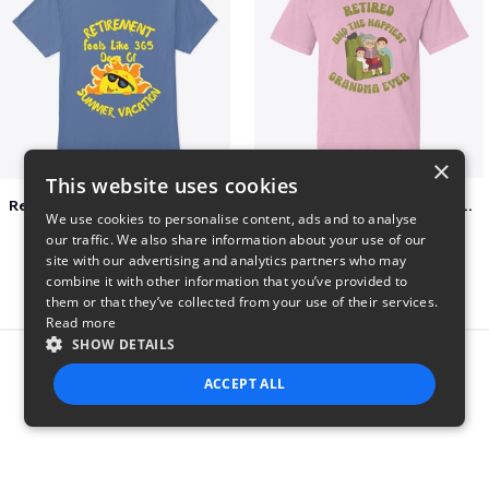
×
This website uses cookies
Retirement 365 days of summer vacation
Retired and the happiest grandma ever
We use cookies to personalise content, ads and to analyse
$23
$22
our traffic. We also share information about your use of our
site with our advertising and analytics partners who may
combine it with other information that you’ve provided to
them or that they’ve collected from your use of their services.
Read more
SHOW DETAILS
Report this product
ACCEPT ALL
STRICTLY NECESSARY
PERFORMANCE
TARGETING
FUNCTIONALITY