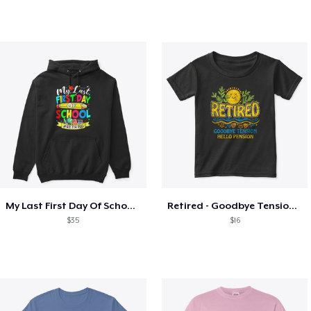
My Last First Day Of School Retiring
Retired - Goodbye Tension Hello Pension
$35
$16