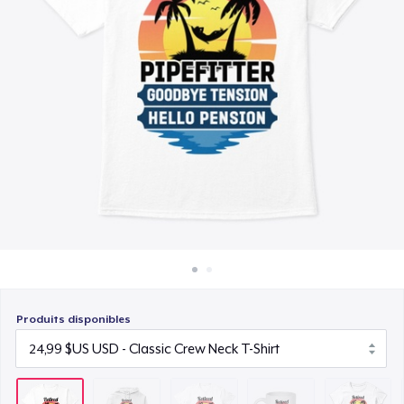
Comment ça marche
26,99 $US
Vendez partout
Mug
Vendre n'importe quoi
17,99 $US
Women's Classic Tee
24,99 $US
Premium V-Neck Tee
26,99 $US
Classic Tank Top
24,99 $US
Produits disponibles
Classic Long Sleeve Tee
26,99 $US