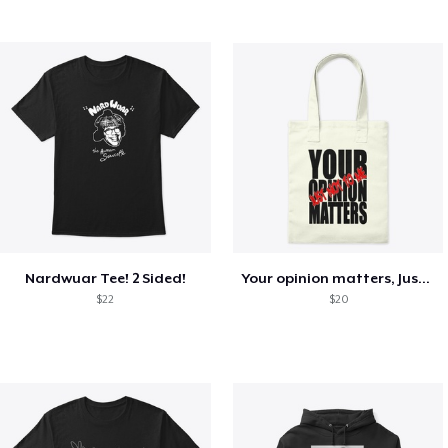
Nardwuar Tee! 2 Sided!
Your opinion matters, Just not to me!
$22
$20