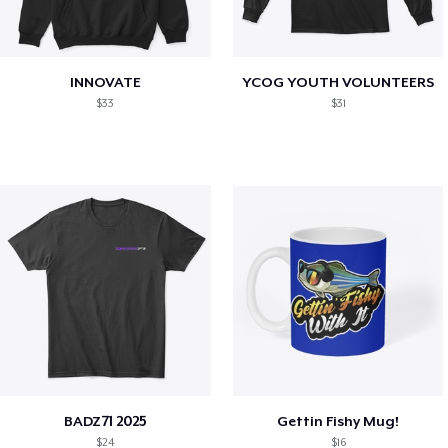
INNOVATE
YCOG YOUTH VOLUNTEERS
$33
$31
BADZ71 2025
Gettin Fishy Mug!
$24
$16