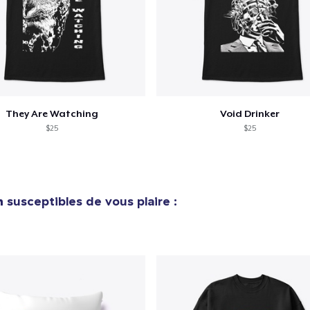
They Are Watching
Void Drinker
$25
$25
n
susceptibles de vous plaire :