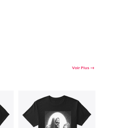
oir le Panier
Qté
 Achats
Voir Plus