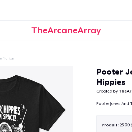
TheArcaneArray
e Fiction
Continuer
Pooter J
Hippies
Created by
TheAr
Pooter Jones And 
Produit:
25,00 