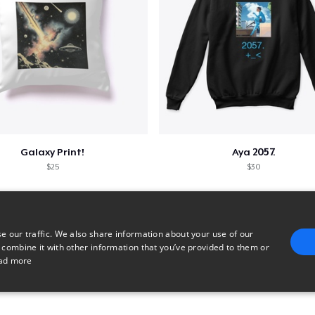
Galaxy Print!
Aya 2057.
$25
$30
e our traffic. We also share information about your use of our
 combine it with other information that you’ve provided to them or
ad more
E
TARGETING
FUNCTIONALITY
UNCLASSIFIED