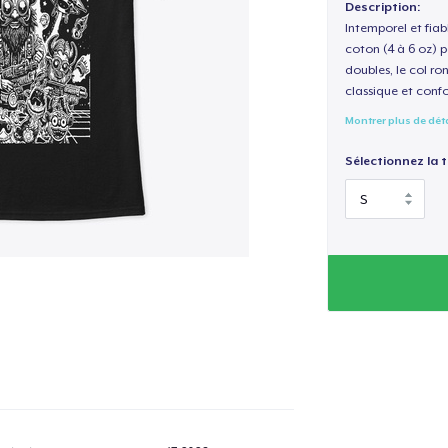
Description:
Intemporel et fiab
coton (4 à 6 oz) p
doubles, le col ro
classique et confo
Montrer plus de dét
Sélectionnez la ta