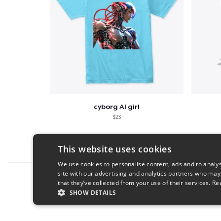
cyborg AI girl
$23
This website uses cookies
We use cookies to personalise content, ads and to analys
site with our advertising and analytics partners who may
Report this product
that they’ve collected from your use of their services.
Re
SHOW DETAILS
STRICTLY NECESSARY
PERFORMANC