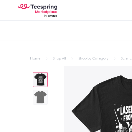
Home
Shop All
Shop by Category
Scienc