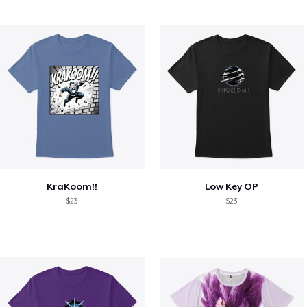
KraKoom!!
Low Key OP
$23
$23