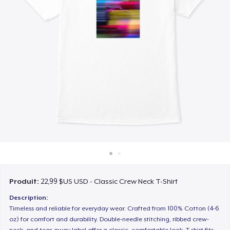
Comment ça marche
Vendez partout
Vendre n'importe quoi
Produit:
22,99 $US USD - Classic Crew Neck T-Shirt
Description:
Timeless and reliable for everyday wear. Crafted from 100% Cotton (4-6
oz) for comfort and durability. Double-needle stitching, ribbed crew-
neck, and tear-away label offer a classic, comfortable look. T-shirt fits