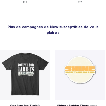
$23
$23
Plus de campagnes de
New
susceptibles de vous
plaire :
You Pay For Tariffs
Shine - Bobby Thompson Band Merch