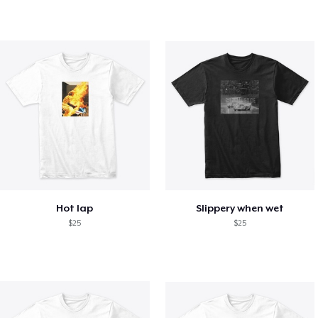
Hot lap
Slippery when wet
$25
$25