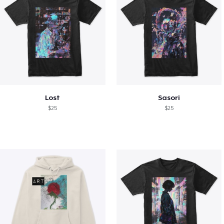
Lost
Sasori
$25
$25