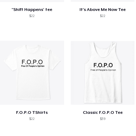
"Shift Happens' tee
It's Above Me Now Tee
$22
$22
F.O.P.O TShirts
Classic F.O.P.O Tee
$22
$39