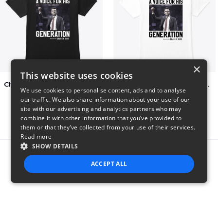
×
This website uses cookies
Charlie Kirk A Voice For His Generation
Charlie Kirk A Voice For His Generation
We use cookies to personalise content, ads and to analyse
$41
$7
our traffic. We also share information about your use of our
site with our advertising and analytics partners who may
combine it with other information that you’ve provided to
them or that they’ve collected from your use of their services.
Read more
SHOW DETAILS
Report this product
ACCEPT ALL
STRICTLY NECESSARY
PERFORMANCE
TARGETING
FUNCTIONALITY