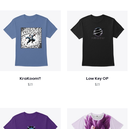
KraKoom!!
Low Key OP
$23
$23