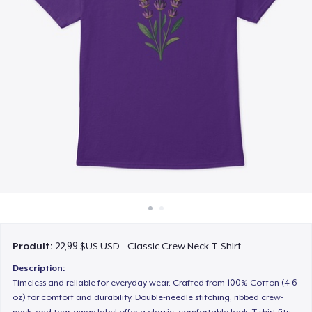
Comment ça marche
Vendez partout
Vendre n'importe quoi
Produit:
22,99 $US USD - Classic Crew Neck T-Shirt
Description:
Timeless and reliable for everyday wear. Crafted from 100% Cotton (4-6
oz) for comfort and durability. Double-needle stitching, ribbed crew-
neck, and tear-away label offer a classic, comfortable look. T-shirt fits