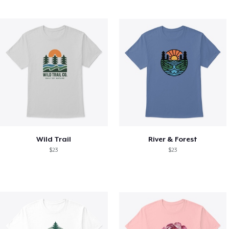
Wild Trail
River & Forest
$23
$23