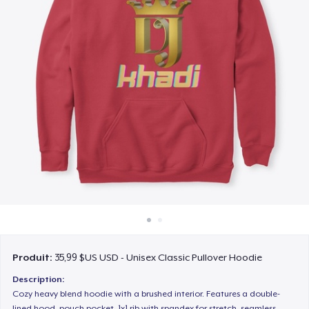
Comment ça marche
Vendez partout
Vendre n'importe quoi
Produit:
35,99 $US USD - Unisex Classic Pullover Hoodie
Description:
Cozy heavy blend hoodie with a brushed interior. Features a double-
lined hood, pouch pocket, 1x1 rib with spandex for stretch, seamless