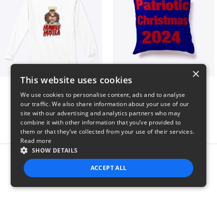
×
This website uses cookies
Long sleeve
Patriotic Christmas
We use cookies to personalise content, ads and to analyse
$31
$29
our traffic. We also share information about your use of our
site with our advertising and analytics partners who may
combine it with other information that you’ve provided to
them or that they’ve collected from your use of their services.
Read more
SHOW DETAILS
Report this product
ACCEPT ALL
STRICTLY NECESSARY
PERFORMANCE
TARGETING
FUNCTIONALITY