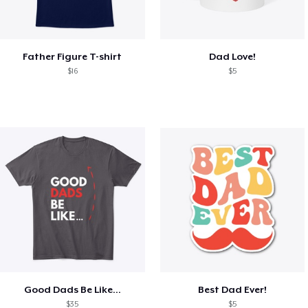
Father Figure T-shirt
Dad Love!
$16
$5
Good Dads Be Like...
Best Dad Ever!
$35
$5