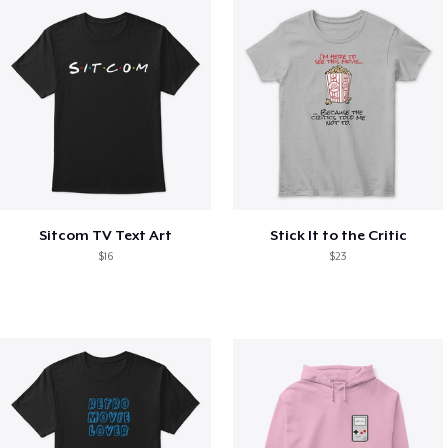
Sitcom TV Text Art
Stick It to the Critic
$16
$23