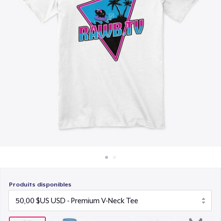
Comment ça marche
30,00 $US
Vendez partout
Women's Flowy Tank Top
Vendre n'importe quoi
50,00 $US
Premium Tank Top
50,00 $US
Next Level 3600 | Premium Ring-Spun Cotton T-Shirt
50,00 $US
Premium V-Neck Tee
56,17 $US
Produits disponibles