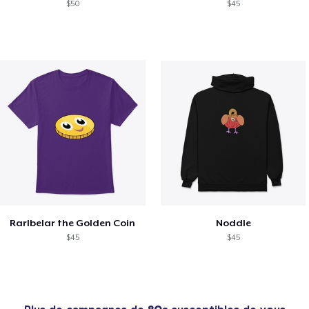
$50
$45
Rarlbelar the Golden Coin
Noddle
$45
$45
Plus de campagnes de
80s
susceptibles de vous