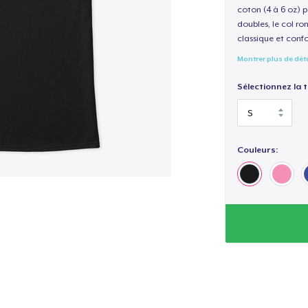
coton (4 à 6 oz) p
doubles, le col ro
classique et confo
Montrer plus de dét
Sélectionnez la ta
Couleurs: