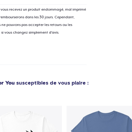
Si vous recevez un produit endommagé, mal imprimé
 rembourserons dans les 30 jours. Cependant,
ne pouvons pas accepter les retours ou les
e ajouté au
Panier
V
u si vous changez simplement d'avis.
Procéder à la
Continuer Mes
Vérification
or You
susceptibles de vous plaire :