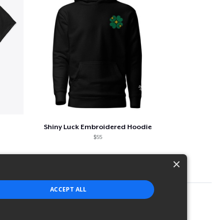
Shiny Luck Embroidered Hoodie
$55
×
ACCEPT ALL