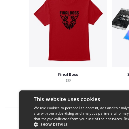
Final Boss
$23
This website uses cookies
We use cookies to personalise content, ads and to analys
site with our advertising and analytics partners who may
Report this product
that they’ve collected from your use of their services.
Re
SHOW DETAILS