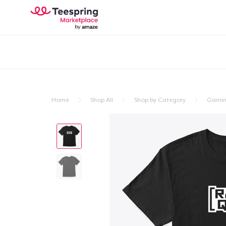
Home
Shop All
Shop by Category
Gami