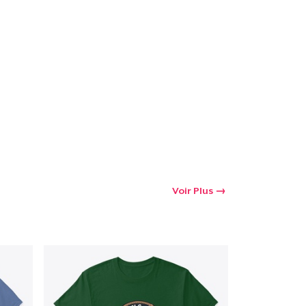
oir le Panier
Qté
 Achats
Voir Plus