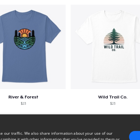
River & Forest
Wild Trail Co.
$23
$23
e our traffic. We also share information about your use of our
 combine it with other information that you’ve provided to them or