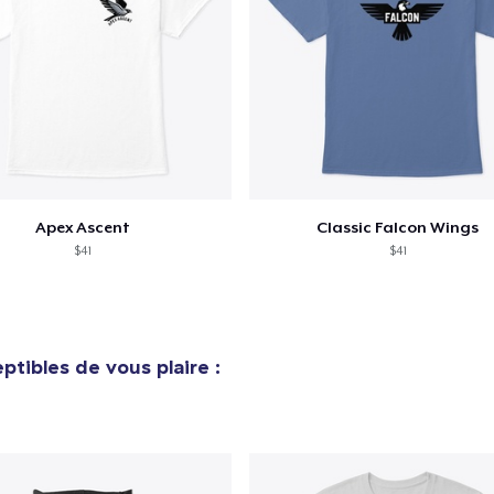
Procéder à la
Continuer Mes
Vérification
Apex Ascent
Classic Falcon Wings
$41
$41
ptibles de vous plaire :