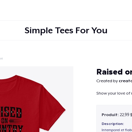
Simple Tees For You
ue
Continuer
Raised o
Created by
creato
Show your love of 
Produit:
22,99 
Description:
Intemporel et fiab