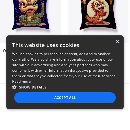
×
This website uses cookies
Year of the Snake Chinese New Year
Chinese Dragon Shirt
We use cookies to personalise content, ads and to analyse
$29
$29
our traffic. We also share information about your use of our
site with our advertising and analytics partners who may
combine it with other information that you’ve provided to
them or that they’ve collected from your use of their services.
Read more
SHOW DETAILS
Report this product
ACCEPT ALL
STRICTLY NECESSARY
PERFORMANCE
TARGETING
FUNCTIONALITY