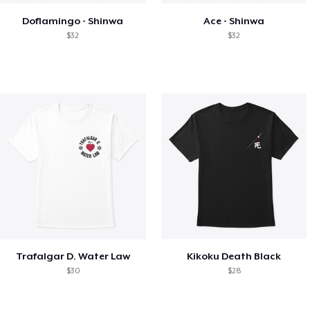
Doflamingo - Shinwa
Ace - Shinwa
$32
$32
Trafalgar D. Water Law
Kikoku Death Black
$30
$28