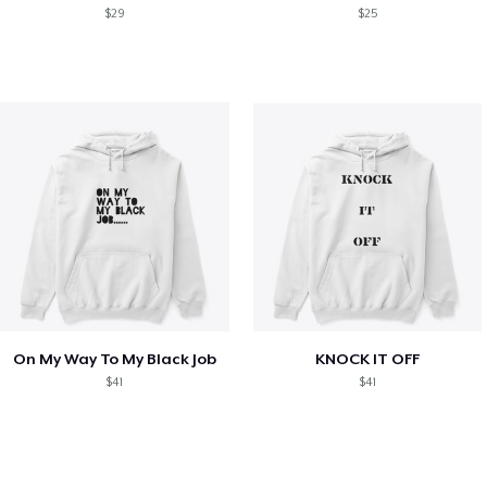
$29
$25
On My Way To My Black Job
KNOCK IT OFF
$41
$41