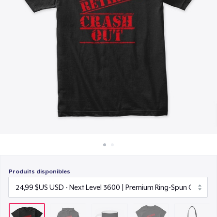
Comment ça marche
15,99 $US
Vendez partout
Women's Classic Tee
Vendre n'importe quoi
23,99 $US
Organic Tote Bag
34,65 $US
Produits disponibles