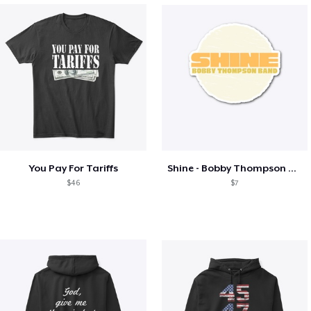
You Pay For Tariffs
Shine - Bobby Thompson Band Merch
$46
$7