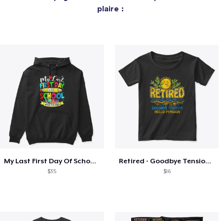
plaire :
My Last First Day Of School Retiring
Retired - Goodbye Tension Hello Pension
$35
$16