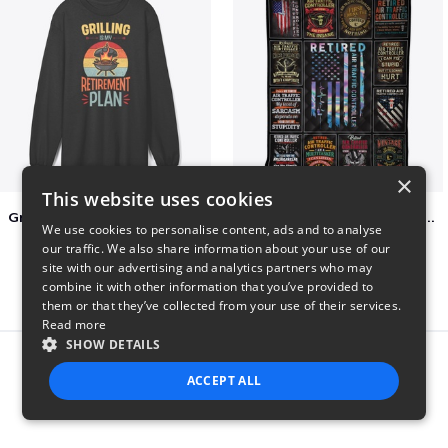
×
This website uses cookies
Grilling Is My Retirement Plan
Retired Air Traffic Controller Collage
We use cookies to personalise content, ads and to analyse
$37
$68
our traffic. We also share information about your use of our
site with our advertising and analytics partners who may
combine it with other information that you’ve provided to
them or that they’ve collected from your use of their services.
Read more
SHOW DETAILS
Report this product
ACCEPT ALL
STRICTLY NECESSARY
PERFORMANCE