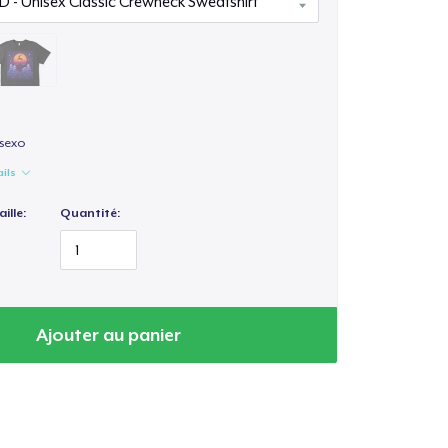
isexo
ails
ille:
Quantité:
Ajouter au panier