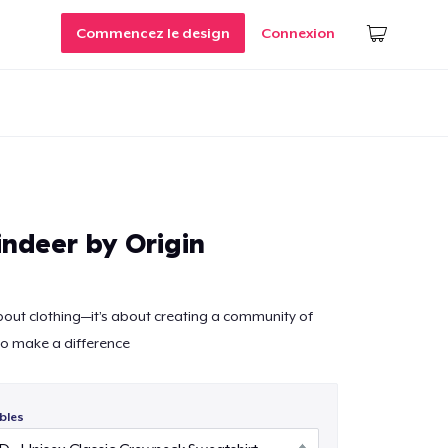
Commencez le design
Connexion
indeer by Origin
 about clothing—it’s about creating a community of
o make a difference
bles