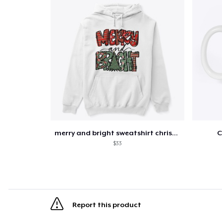
merry and bright sweatshirt christmas
C
$33
Report this product