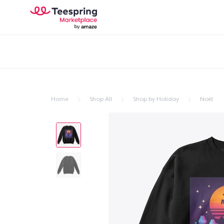
Home
Shop All
Shop by Holiday
Noël