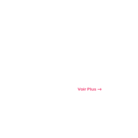
oir le Panier
Qté
 Achats
Voir Plus