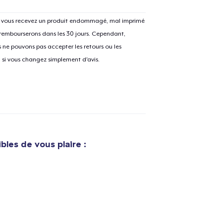
Si vous recevez un produit endommagé, mal imprimé
 rembourserons dans les 30 jours. Cependant,
e ajouté au
Panier
V
ne pouvons pas accepter les retours ou les
u si vous changez simplement d'avis.
Procéder à la
Continuer Mes
Vérification
bles de vous plaire :
Unisex Classic Crewneck Sweatshirt
32,99 $US
Eco Unisex Tee
35,00 $US