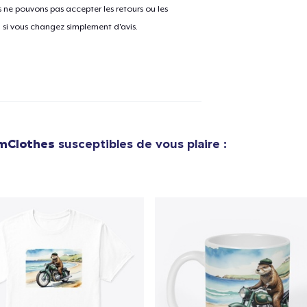
ne pouvons pas accepter les retours ou les
u si vous changez simplement d'avis.
mClothes
susceptibles de vous plaire :
e ajouté au
Panier
V
Procéder à la
Continuer Mes