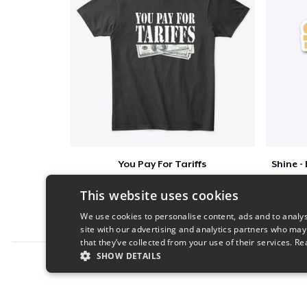
You Pay For Tariffs
$46
This website uses cookies
We use cookies to personalise content, ads and to analys
site with our advertising and analytics partners who may
that they’ve collected from your use of their services.
Re
SHOW DETAILS
Report this product
STRICTLY NECESSARY
PERFORMANC