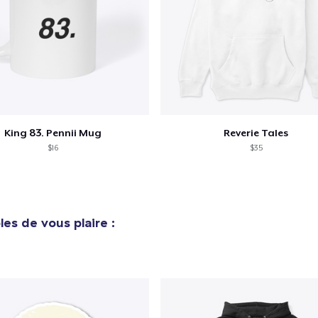
King 83. Pennii Mug
Reverie Tales
$16
$35
es de vous plaire :