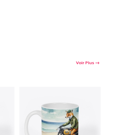
Voir Plus
oir le Panier
Qté
 Achats