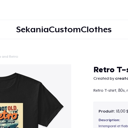
SekaniaCustomClothes
a and Retro
Continuer
Retro T-s
Created by
creato
Retro T-shirt, 80s,
Produit:
18,00 
Description:
Intemporel et fiab