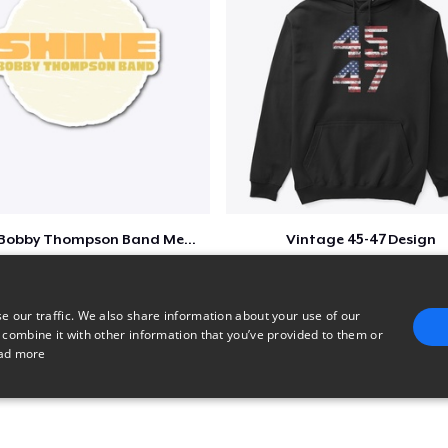
Shine - Bobby Thompson Band Merch
Vintage 45-47 Design
$7
$40
e our traffic. We also share information about your use of our
 combine it with other information that you’ve provided to them or
ad more
E
TARGETING
FUNCTIONALITY
UNCLASSIFIED