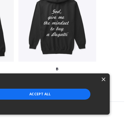
B
$51
×
ACCEPT ALL