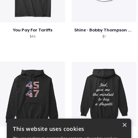
You Pay For Tariffs
Shine - Bobby Thompson Band Merch
$46
$7
×
This website uses cookies
Vintage 45-47 Design
B