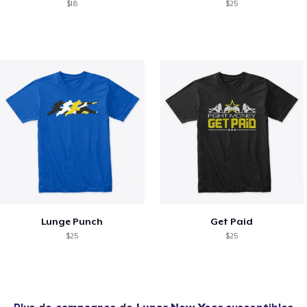
$18
$25
Lunge Punch
Get Paid
$25
$25
Plus de campagnes de
Lunar New Year
susceptibles