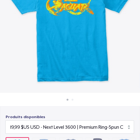
Comment ça marche
17,99 $US
Vendez partout
Unisex Premium Pullover Hoodie
Vendre n'importe quoi
34,99 $US
Triblend Tee
22,99 $US
Produits disponibles