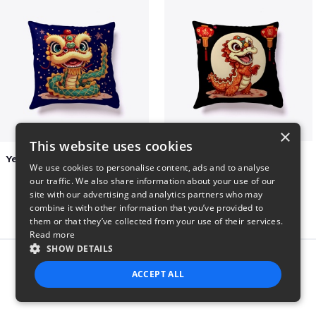
×
This website uses cookies
Year of the Snake Chinese New Year
Chinese Dragon Shirt
We use cookies to personalise content, ads and to analyse
$29
$29
our traffic. We also share information about your use of our
site with our advertising and analytics partners who may
combine it with other information that you’ve provided to
them or that they’ve collected from your use of their services.
Read more
SHOW DETAILS
Report this product
ACCEPT ALL
STRICTLY NECESSARY
PERFORMANCE