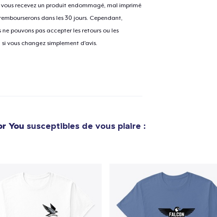
Si vous recevez un produit endommagé, mal imprimé
 rembourserons dans les 30 jours. Cependant,
ne pouvons pas accepter les retours ou les
e ajouté au
Panier
u si vous changez simplement d'avis.
V
Procéder à la
Continuer Mes
Vérification
or You
susceptibles de vous plaire :