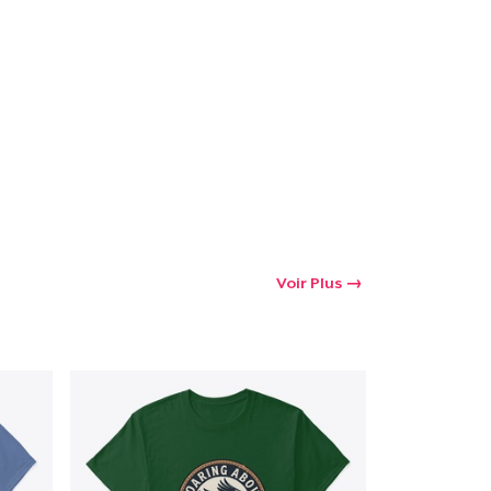
oir le Panier
Qté
 Achats
Voir Plus