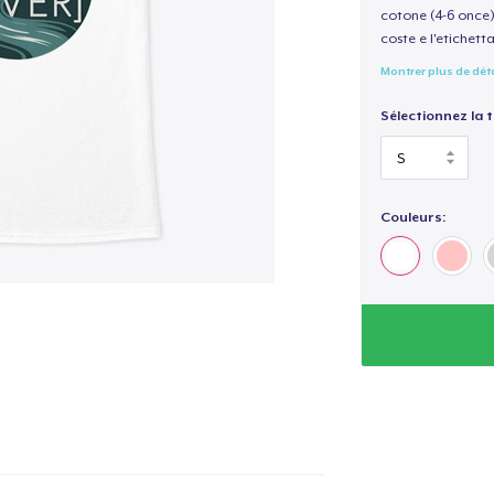
cotone (4-6 once) 
coste e l'etichett
Montrer plus de dét
Sélectionnez la ta
Couleurs: