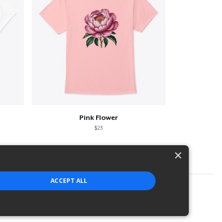
Pink Flower
$23
×
ACCEPT ALL