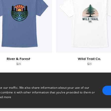
River & Forest
Wild Trail Co.
$23
$23
e our traffic. We also share information about your use of our
 combine it with other information that you’ve provided to them or
ad more
E
TARGETING
FUNCTIONALITY
UNCLASSIFIED