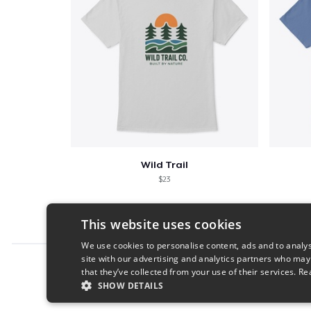
Wild Trail
$23
This website uses cookies
We use cookies to personalise content, ads and to analys
site with our advertising and analytics partners who may
Report this product
that they’ve collected from your use of their services.
Re
SHOW DETAILS
STRICTLY NECESSARY
PERFORMANC