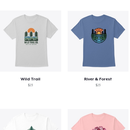
Wild Trail
River & Forest
$23
$23