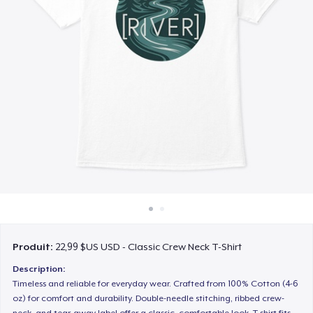
Comment ça marche
Vendez partout
Vendre n'importe quoi
Produit:
22,99 $US USD - Classic Crew Neck T-Shirt
Description:
Timeless and reliable for everyday wear. Crafted from 100% Cotton (4-6
oz) for comfort and durability. Double-needle stitching, ribbed crew-
neck, and tear-away label offer a classic, comfortable look. T-shirt fits