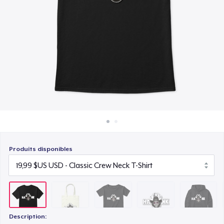
Comment ça marche
17,00 $US
Vendez partout
Die Cut Sticker
Vendre n'importe quoi
9,99 $US
Unisex Classic Pullover Hoodie
39,99 $US
Mug
14,00 $US
Produits disponibles
Unisex Classic Crewneck Sweatshirt
34,00 $US
Kids Classic Pullover Hoodie
39,99 $US
Description: