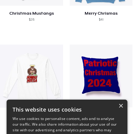
Christmas Mustangs
Merry Chrismas
$28
$41
×
This website uses cookies
Long sleeve
Patriotic Christmas
We use cookies to personalise content, ads and to analyse
$31
$29
our traffic. We also share information about your use of our
site with our advertising and analytics partners who may