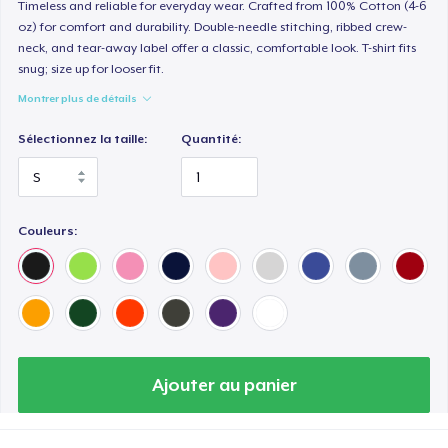
Women's Classic Tee
Timeless and reliable for everyday wear. Crafted from 100% Cotton (4-6
oz) for comfort and durability. Double-needle stitching, ribbed crew-
19,99 $US
neck, and tear-away label offer a classic, comfortable look. T-shirt fits
snug; size up for looser fit.
Women's Premium V-Neck Tee
Montrer plus de détails
23,00 $US
Sélectionnez la taille:
Quantité:
Classic Tank Top
25,00 $US
Couleurs:
Women's Flowy Tank Top
25,00 $US
Baby Premium Onesie
22,00 $US
Ajouter au panier
Classic Long Sleeve Tee
26,00 $US