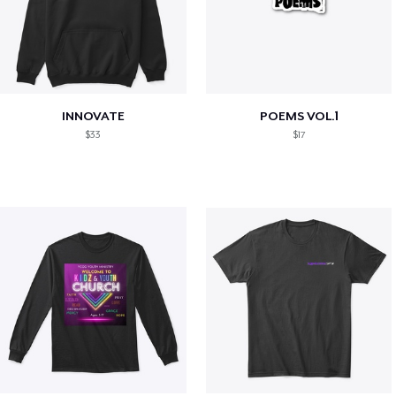
INNOVATE
POEMS VOL.1
$33
$17