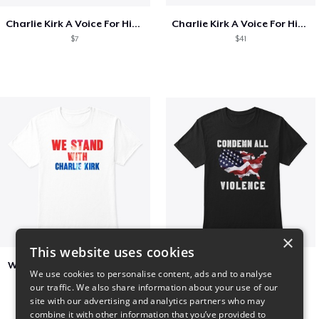
Charlie Kirk A Voice For His Generation
Charlie Kirk A Voice For His Generation
$7
$41
×
This website uses cookies
We Stand With Charlie Kirk
Condemn All Violence
We use cookies to personalise content, ads and to analyse
$7
$41
our traffic. We also share information about your use of our
site with our advertising and analytics partners who may
combine it with other information that you’ve provided to