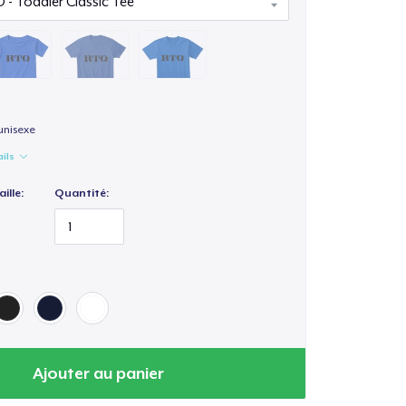
unisexe
ails
ille:
Quantité:
Ajouter au panier