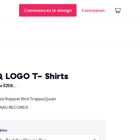
Commencez le design
Connexion
 LOGO T- Shirts
r3258...
inia Rapper RichTrappyQuan
ODMG RECORDS
bles