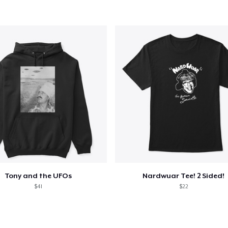
Toddler Classic Tee
24,63 $US
Comfort Tee
23,99 $US
Next Level 3600 | Premium Ring-Spun Cotton T-Shirt
24,99 $US
Tony and the UFOs
Nardwuar Tee! 2 Sided!
$41
$22