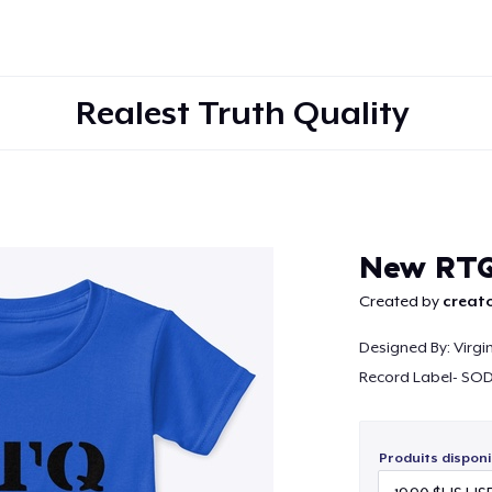
Realest Truth Quality
Continuer
New RTQ
Created by
creato
Designed By: Virg
Record Label- S
Produits disponi