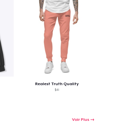
oir le Panier
Qté
Realest Truth Quality
 Achats
$41
Voir Plus