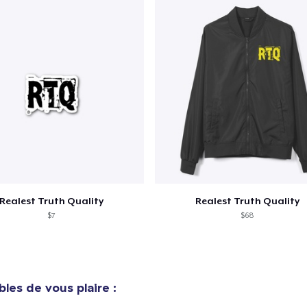
e ajouté au
Panier
V
Realest Truth Quality
Realest Truth Quality
Procéder à la
Continuer Mes
$7
$68
Vérification
Toddler Classic Tee
19,90 $US
bles de vous plaire :