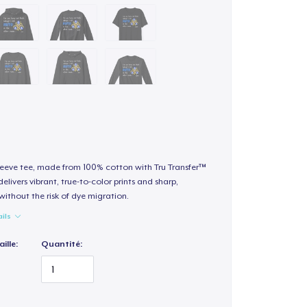
sleeve tee, made from 100% cotton with Tru Transfer™
elivers vibrant, true-to-color prints and sharp,
 without the risk of dye migration.
ails
ille:
Quantité: