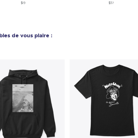
$19
$37
e ajouté au
Panier
V
bles de vous plaire :
Procéder à la
Continuer Mes
Vérification
Tru Transfer Printed Classic Long Sleeve Tee
36,99 $US
Unisex Premium Pullover Hoodie
40,99 $US
Unisex Classic Crewneck Sweatshirt