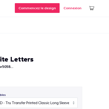
Commencez le design
Connexion
te Letters
r5058...
bles