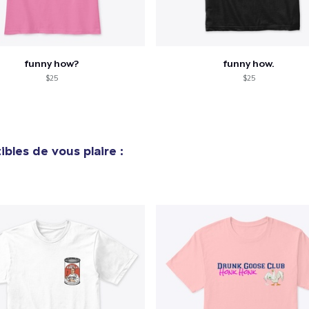
Next Level 3600 | Premium Ring-Spun Cotton T-Shirt
24,99 $US
funny how?
funny how.
$25
$25
bles de vous plaire :