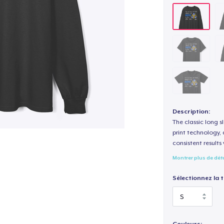
Description:
The classic long 
print technology, d
consistent results
Montrer plus de dét
Sélectionnez la ta
Couleurs: