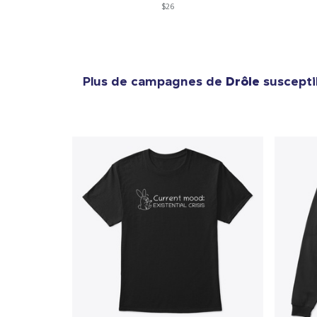
$26
1
articl
Plus de campagnes de
Drôle
suscepti