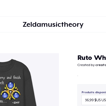
Zeldamusictheory
Continuer
Ruto Whi
Created by
creato
.
Produits disponi