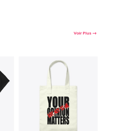
oir le Panier
Voir Plus
Qté
 Achats