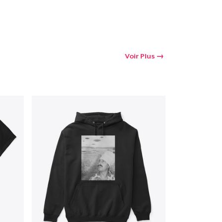
oir le Panier
Voir Plus
Qté
 Achats