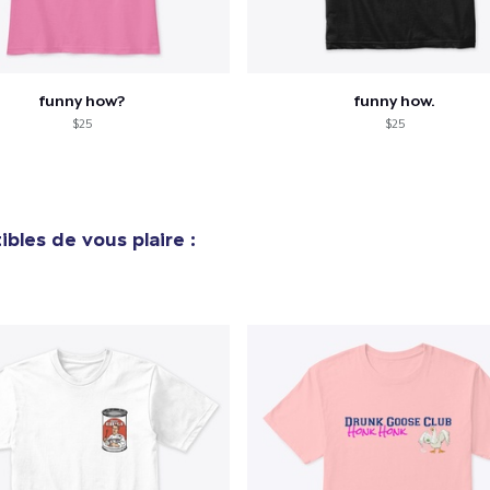
Next Level 3600 | Premium Ring-Spun Cotton T-Shirt
24,99 $US
funny how?
funny how.
$25
$25
bles de vous plaire :