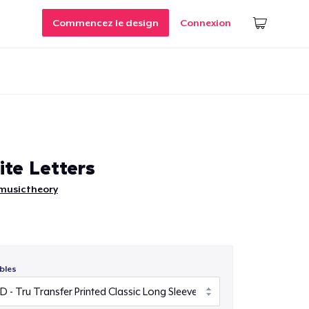
Commencez le design
Connexion
te Letters
musictheory
bles