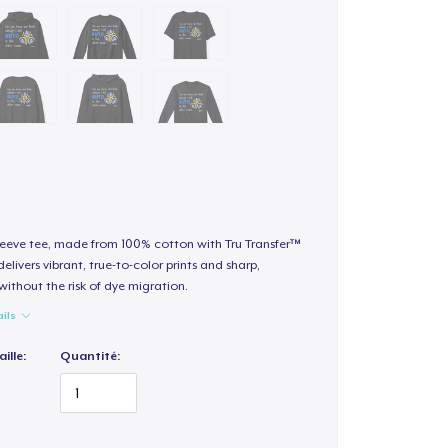
sleeve tee, made from 100% cotton with Tru Transfer™
elivers vibrant, true-to-color prints and sharp,
 without the risk of dye migration.
ails
ille:
Quantité: