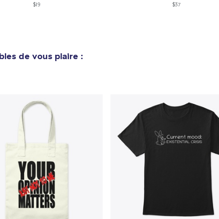
$19
$37
e ajouté au
Panier
V
bles de vous plaire :
Procéder à la
Continuer Mes
Vérification
Tru Transfer Printed Classic Long Sleeve Tee
36,99 $US
Unisex Premium Pullover Hoodie
40,99 $US
Unisex Classic Crewneck Sweatshirt