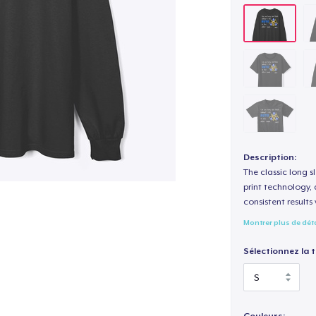
Description:
The classic long 
print technology, d
consistent results
Montrer plus de dét
Sélectionnez la ta
Couleurs: