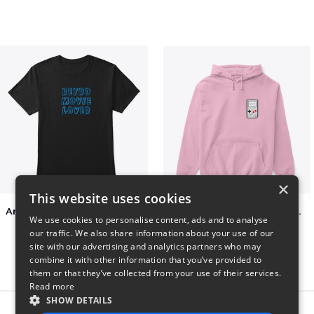
×
This website uses cookies
Amazing Retro Classic T-Shirt
Persian Cat watching Cats TV
We use cookies to personalise content, ads and to analyse
$25
$7
our traffic. We also share information about your use of our
site with our advertising and analytics partners who may
combine it with other information that you’ve provided to
them or that they’ve collected from your use of their services.
Read more
SHOW DETAILS
Report this product