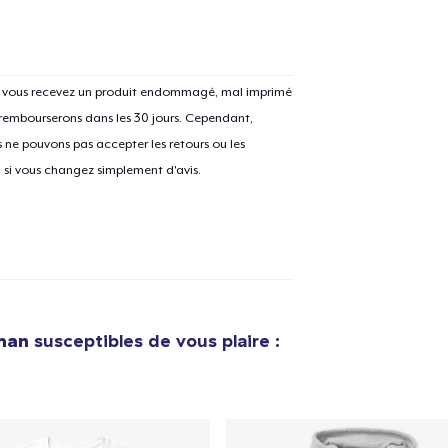
Si vous recevez un produit endommagé, mal imprimé
 rembourserons dans les 30 jours. Cependant,
e ajouté au
Panier
V
ne pouvons pas accepter les retours ou les
u si vous changez simplement d'avis.
Procéder à la
Continuer Mes
Vérification
Unisex Premium Pullover Hoodie
man
susceptibles de vous plaire :
32,99 $US
Classic Crew Neck T-Shirt
11,99 $US