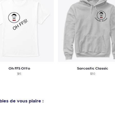
Women's Comfort Tee
14,99 $US
Oh FFS Otto
Sarcastic Classic
$15
$30
bles de vous plaire :