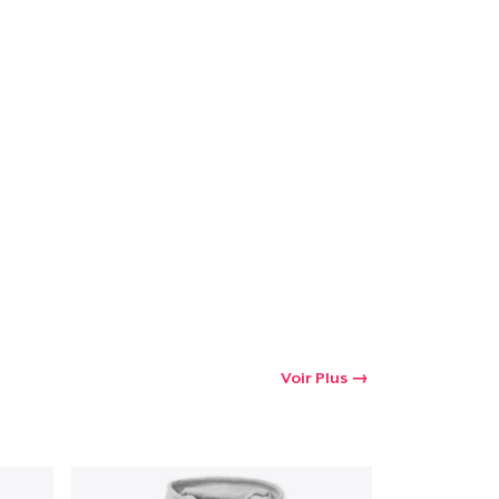
oir le Panier
Qté
 Achats
Voir Plus