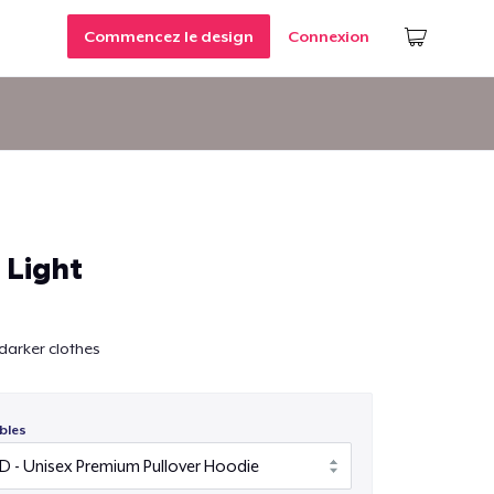
Commencez le design
Connexion
 Light
darker clothes
bles