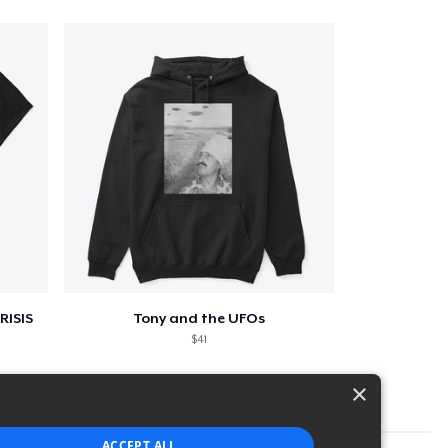
RISIS
Tony and the UFOs
$41
×
ACCEPT ALL