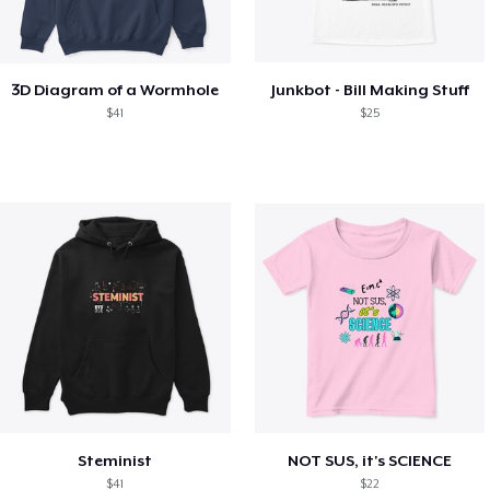
3D Diagram of a Wormhole
Junkbot - Bill Making Stuff
$41
$25
Steminist
NOT SUS, it's SCIENCE
$41
$22