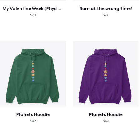
My Valentine Week (Physics)
Born at the wrong time!
$29
$27
Planets Hoodie
Planets Hoodie
$42
$42