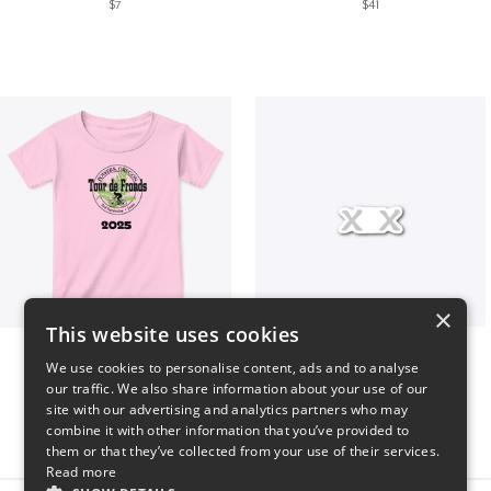
$7
$41
×
This website uses cookies
2025 Tour de Fronds
Double X Drop 1
We use cookies to personalise content, ads and to analyse
$22
$7
our traffic. We also share information about your use of our
site with our advertising and analytics partners who may
combine it with other information that you’ve provided to
them or that they’ve collected from your use of their services.
Read more