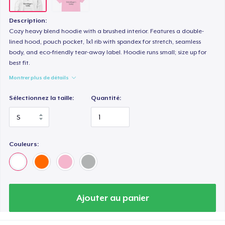
Description:
Cozy heavy blend hoodie with a brushed interior. Features a double-
lined hood, pouch pocket, 1x1 rib with spandex for stretch, seamless
body, and eco-friendly tear-away label. Hoodie runs small; size up for
best fit.
Montrer plus de détails
Sélectionnez la taille:
Quantité:
Couleurs:
Ajouter au panier