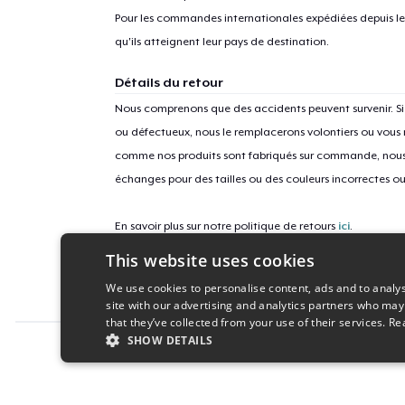
Pour les commandes internationales expédiées depuis les 
qu'ils atteignent leur pays de destination.
Détails du retour
Nous comprenons que des accidents peuvent survenir. 
ou défectueux, nous le remplacerons volontiers ou vous
comme nos produits sont fabriqués sur commande, nous 
échanges pour des tailles ou des couleurs incorrectes o
En savoir plus sur notre politique de retours
ici
.
This website uses cookies
ID campagne
We use cookies to personalise content, ads and to analys
seku-numerology-1
site with our advertising and analytics partners who may
that they’ve collected from your use of their services.
Re
SHOW DETAILS
Report this product
STRICTLY NECESSARY
PERFORMANC