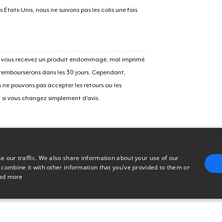
États-Unis, nous ne suivons pas les colis une fois
Si vous recevez un produit endommagé, mal imprimé
 rembourserons dans les 30 jours. Cependant,
ne pouvons pas accepter les retours ou les
u si vous changez simplement d'avis.
e our traffic. We also share information about your use of our
 combine it with other information that you’ve provided to them or
ad more
E
TARGETING
FUNCTIONALITY
UNCLASSIFIED