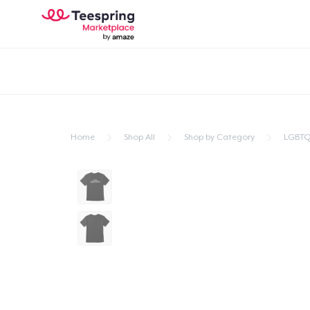
Home
Shop All
Shop by Category
LGBTQ