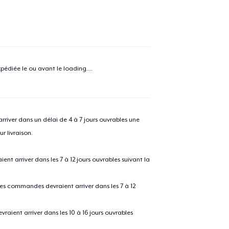
e ajouté au
Panier
V
pédiée le ou avant le
loading...
.
Procéder à la
Continuer Mes
Vérification
river dans un délai de 4 à 7 jours ouvrables une
r livraison.
Classic Crew Neck T-Shirt
 arriver dans les 7 à 12 jours ouvrables suivant la
Mug
 les commandes devraient arriver dans les 7 à 12
raient arriver dans les 10 à 16 jours ouvrables
Women's Classic Tee