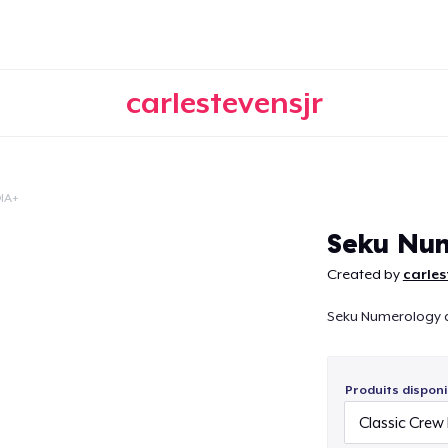
carlestevensjr
IA+
Continuer
Seku Num
Created by
carles
Seku Numerology 
Produits disponi