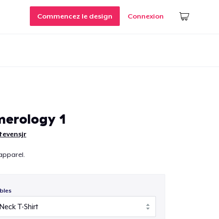
Commencez le design
Connexion
erology 1
tevensjr
apparel.
bles