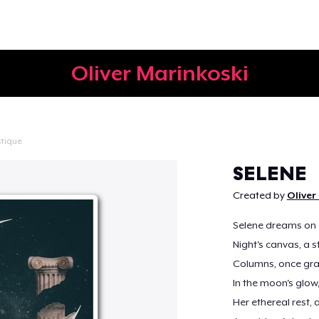
Oliver Marinkoski
tique
Continuer
SELENE
Created by
Oliver
Selene dreams on 
Night's canvas, a s
Columns, once gra
In the moon's glow,
Her ethereal rest,