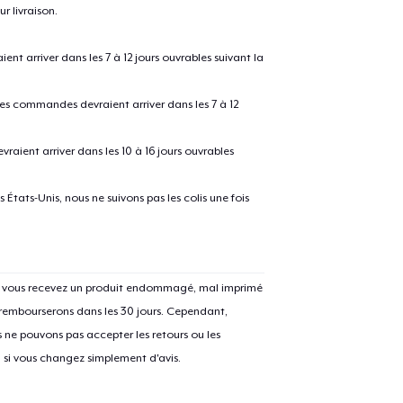
r livraison.
 arriver dans les 7 à 12 jours ouvrables suivant la
 les commandes devraient arriver dans les 7 à 12
raient arriver dans les 10 à 16 jours ouvrables
États-Unis, nous ne suivons pas les colis une fois
e ajouté au
Panier
V
Si vous recevez un produit endommagé, mal imprimé
 rembourserons dans les 30 jours. Cependant,
Procéder à la
ne pouvons pas accepter les retours ou les
Continuer Mes
Vérification
u si vous changez simplement d'avis.