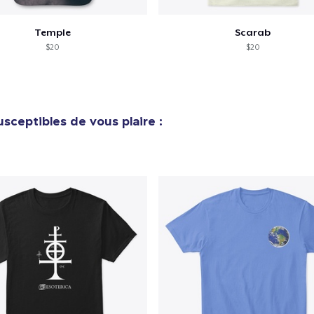
Unisex Classic Crewneck Sweatshirt
33,99 $US
Temple
Scarab
$20
$20
Women's Classic Tee
26,99 $US
Women's Comfort Tee
sceptibles de vous plaire :
25,99 $US
Poster - 18" x 24"
24,99 $US
Classic Long Sleeve Tee
31,99 $US
Next Level 3600 | Premium Ring-Spun Cotton T-Shirt
27,99 $US