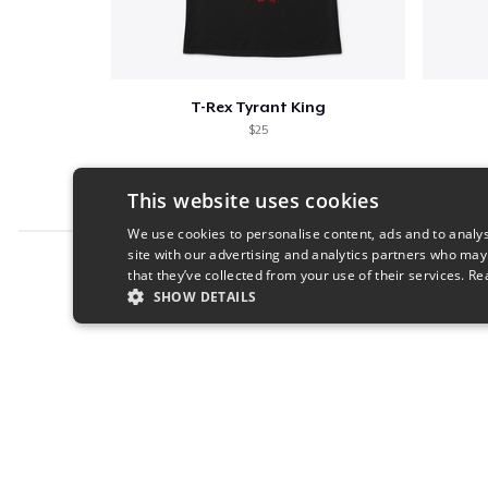
T-Rex Tyrant King
$25
This website uses cookies
We use cookies to personalise content, ads and to analys
site with our advertising and analytics partners who may
Report this product
that they’ve collected from your use of their services.
Re
SHOW DETAILS
STRICTLY NECESSARY
PERFORMANC
S
Strictly necessary cookies allow core website functionality s