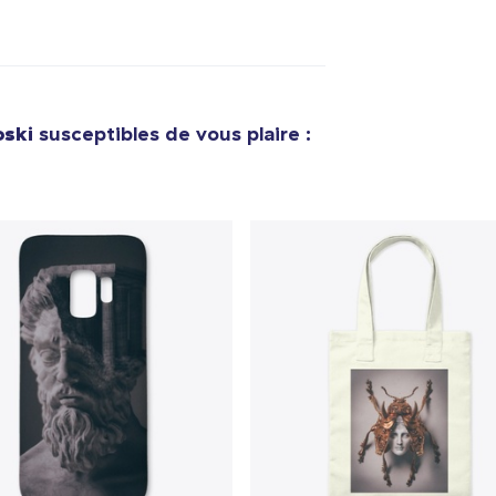
Die Cut Sticker
10,99 $US
Unisex Classic Pullover Hoodie
40,99 $US
oski
susceptibles de vous plaire :
Classic Crew Neck T-Shirt
25,99 $US
Poster - 24" x 36"
27,99 $US
Triblend Tee
32,99 $US
Comfort Tee
26,99 $US