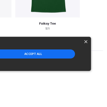
Folksy Tee
$25
×
ACCEPT ALL
strictly necessary cookies.