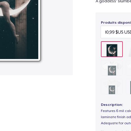
A goddess' slumber
Produits disponi
Description:
Features 6 mil cal
laminate finish ad
Adequate for out