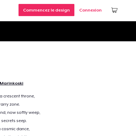
Commencez le design
Connexion
 Marinkoski
a crescent throne,
tarry zone.
nd, now softly weep,
 secrets seep.
 a cosmic dance,