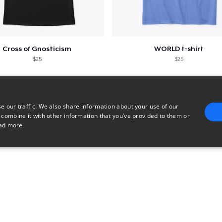
Cross of Gnosticism
WORLD t-shirt
$25
$25
e our traffic. We also share information about your use of our
 combine it with other information that you’ve provided to them or
ad more
E
TARGETING
FUNCTIONALITY
UNCLASSIFIED
trictly necessary
Performance
Targeting
Functionality
Unclassified
uch as user login and account management. The website cannot be used properly without 