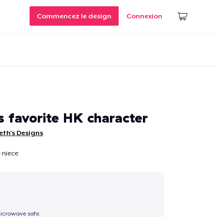
Commencez le design
Connexion
s favorite HK character
eth's Designs
 niece
icrowave safe.