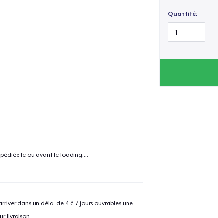
Quantité:
pédiée le ou avant le
loading...
.
e ajouté au
Panier
V
river dans un délai de 4 à 7 jours ouvrables une
r livraison.