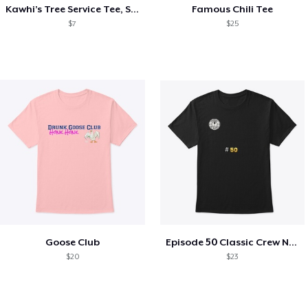
Kawhi’s Tree Service Tee, Shirts, Mug
Famous Chili Tee
$7
$25
Goose Club
Episode 50 Classic Crew Neck T-Shirt
$20
$23