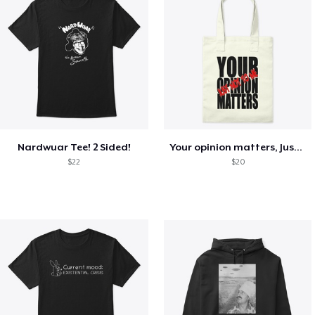
Nardwuar Tee! 2 Sided!
Your opinion matters, Just not to me!
$22
$20