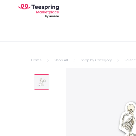
Home
Shop All
Shop by Category
Scienc