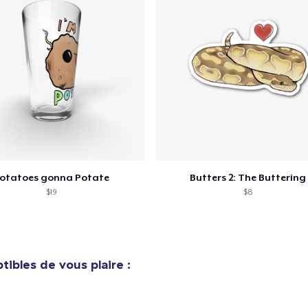
Comfort Tee
20,99 $US
Mug
14,99 $US
otatoes gonna Potate
Butters 2: The Buttering
$19
$8
ibles de vous plaire :