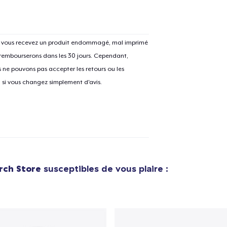
Si vous recevez un produit endommagé, mal imprimé
e ajouté au
Panier
 rembourserons dans les 30 jours. Cependant,
V
ne pouvons pas accepter les retours ou les
u si vous changez simplement d'avis.
Procéder à la
Continuer Mes
Vérification
Die Cut Sticker
ch Store
susceptibles de vous plaire :
5,99 $US
Classic Crew Neck T-Shirt
18,99 $US