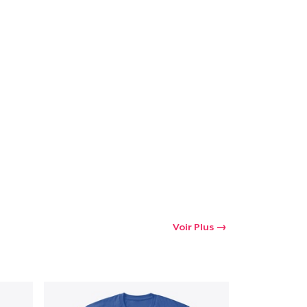
oir le Panier
Qté
 Achats
Voir Plus