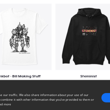
nkbot - Bill Making Stuff
Steminist
$25
$41
e our traffic. We also share information about your use of our
 combine it with other information that you’ve provided to them or
ad more