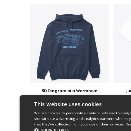
3D Diagram of a Wormhole
Ju
$41
This website uses cookies
We use cookies to personalise content, ads and to analys
site with our advertising and analytics partners who may
that they’ve collected from your use of their services.
Re
SHOW DETAILS