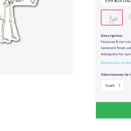
Description:
Features 6 mil cal
laminate finish ad
Adequate for out
Montrer plus de dét
Sélectionnez la ta