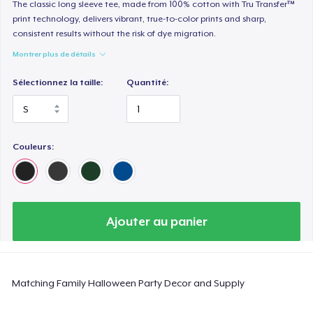
Heavy Tee
The classic long sleeve tee, made from 100% cotton with Tru Transfer™
print technology, delivers vibrant, true-to-color prints and sharp,
44,99 $US
consistent results without the risk of dye migration.
Montrer plus de détails
Tru transfer Printed Premium Tee
29,99 $US
Sélectionnez la taille:
Quantité:
Tru Transfer Printed Classic Tee
27,99 $US
Couleurs:
Comfort Colors 1717 | Classic Heavyweight T-Shirt
24,99 $US
Classic Long Sleeve Tee
Ajouter au panier
30,99 $US
Next Level 3600 | Premium Ring-Spun Cotton T-Shirt
Matching Family Halloween Party Decor and Supply
24,99 $US