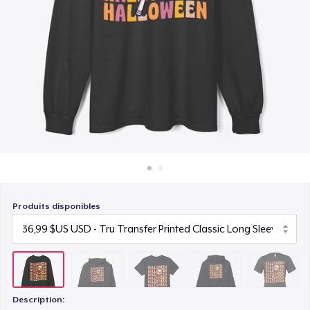
Comment ça marche
22,99 $US
Vendez partout
Unisex Premium Pullover Hoodie
Vendre n'importe quoi
40,99 $US
Bella Canvas 3001 | Classic Unisex Jersey T-Shirt
21,99 $US
Comfort Tee
23,99 $US
Produits disponibles
Unisex Classic Crewneck Sweatshirt
32,99 $US
Women's Classic Tee
23,99 $US
Description: