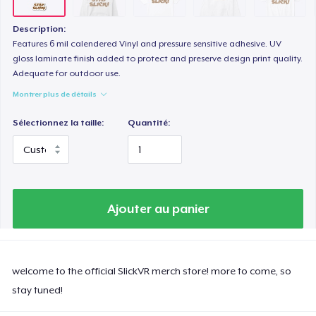
Tru Transfer Printed Classic Tee
24,99 $US
Description:
Features 6 mil calendered Vinyl and pressure sensitive adhesive. UV
Tru Transfer Printed Unisex Premium Hoodie
gloss laminate finish added to protect and preserve design print quality.
Adequate for outdoor use.
38,99 $US
Montrer plus de détails
Classic Long Sleeve Tee
Sélectionnez la taille:
Quantité:
27,99 $US
Next Level 3600 | Premium Ring-Spun Cotton T-Shirt
24,99 $US
Ajouter au panier
welcome to the official SlickVR merch store! more to come, so
stay tuned!