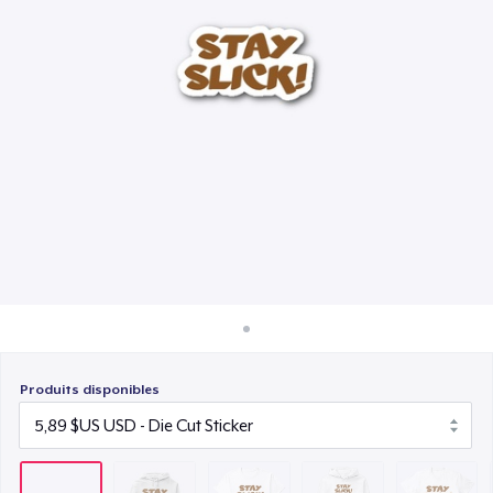
Comment ça marche
21,99 $US
Vendez partout
Unisex Premium Pullover Hoodie
Vendre n'importe quoi
31,99 $US
Comfort Tee
17,99 $US
Mug
13,99 $US
Unisex Classic Crewneck Sweatshirt
28,99 $US
Produits disponibles
Women's Classic Tee
23,99 $US