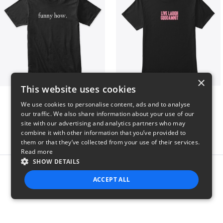
×
This website uses cookies
funny how.
LIVE LAUGH GODDAMNIT
We use cookies to personalise content, ads and to analyse
$25
$17
our traffic. We also share information about your use of our
site with our advertising and analytics partners who may
combine it with other information that you’ve provided to
them or that they’ve collected from your use of their services.
Read more
SHOW DETAILS
Report this product
ACCEPT ALL
STRICTLY NECESSARY
PERFORMANCE