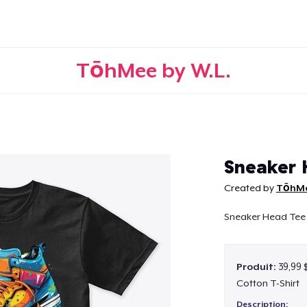
TōhMee by W.L.
Continuer
Sneaker
Created by
TōhMe
Sneaker Head Te
Produit:
39,99 
Cotton T-Shirt
Description: