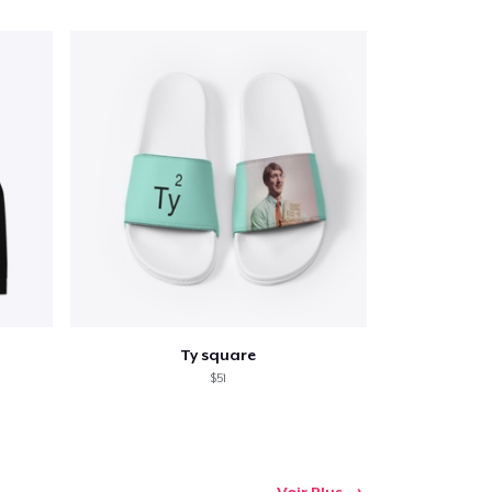
Ty square
$51