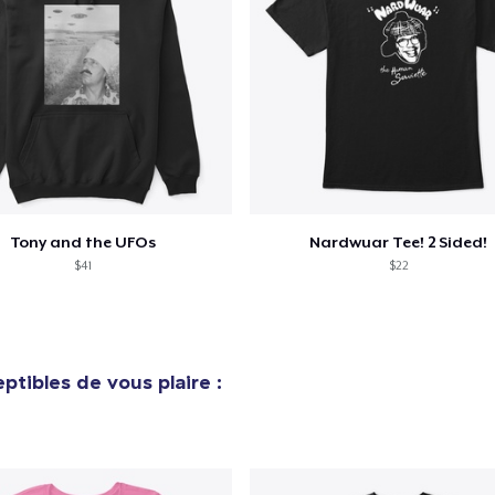
e ajouté au
Panier
V
Procéder à la
Tony and the UFOs
Nardwuar Tee! 2 Sided!
Continuer Mes
Vérification
$41
$22
ptibles de vous plaire :