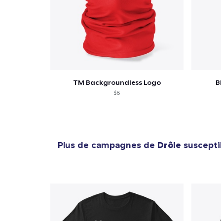
TM Backgroundless Logo
B
$8
Plus de campagnes de
Drôle
suscepti