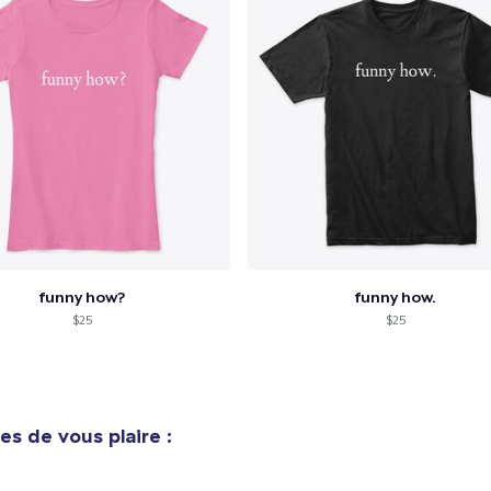
funny how?
funny how.
$25
$25
es de vous plaire :