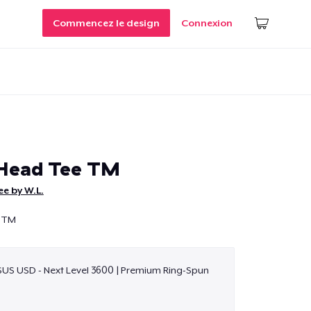
Commencez le design
Connexion
 Head Tee TM
e by W.L.
e TM
$US USD - Next Level 3600 | Premium Ring-Spun