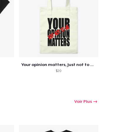
oir le Panier
Qté
Your opinion matters, Just not to me!
 Achats
$20
Voir Plus