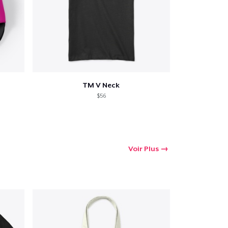
TM V Neck
$56
Voir Plus