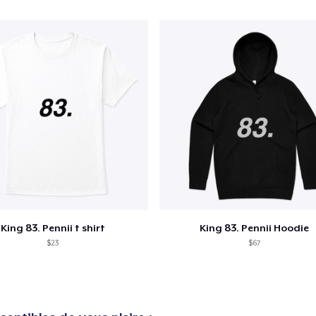
King 83. Pennii t shirt
King 83. Pennii Hoodie
$23
$67